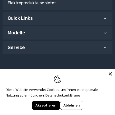
Elektroprodukte anbietet.
Quick Links
Modelle
Service
Copyright © Mono Electric. All Rights Reserved. Powered
Diese Website verwendet Cookies, um Ihnen eine optimale
by
Artdicted.
Nutzung zu ermöglichen.
Datenschutzerklärung
Akzeptieren
Ablehnen
0
✕
Special Offer