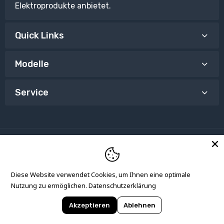
Elektroprodukte anbietet.
Quick Links
Modelle
Service
Copyright © Mono Electric. All Rights Reserved. Powered
Diese Website verwendet Cookies, um Ihnen eine optimale
by
Artdicted.
Nutzung zu ermöglichen.
Datenschutzerklärung
Akzeptieren
Ablehnen
0
✕
Special Offer